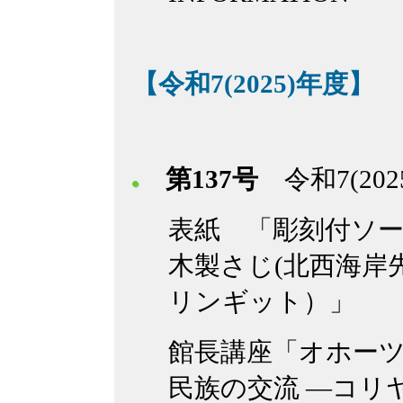
【令和7(2025)年度】
第137号
令和7(20
表紙 「彫刻付ソ
木製さじ(北西海岸
リンギット）」
館長講座「オホー
民族の交流 ―コリ