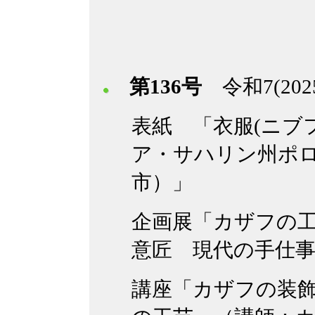
第136号
令和7(20
表紙 「衣服(ニブ
ア・サハリン州ポ
市）」
企画展「カザフの
意匠 現代の手仕
講座「カザフの装