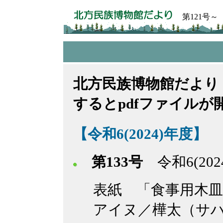
第121号～
北方民族博物館だよ
するとpdfファイルが
【令和6(2024)年度】
第133号
令和6(20
表紙 「食事用木皿
アイヌ／樺太（サ