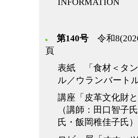
INFORMATION
第140号
令和8(202
頁
表紙 「食材＜タ
ル／ウランバート
講座「皮革文化財
（講師：田口智子氏
氏・飯岡稚佳子氏）